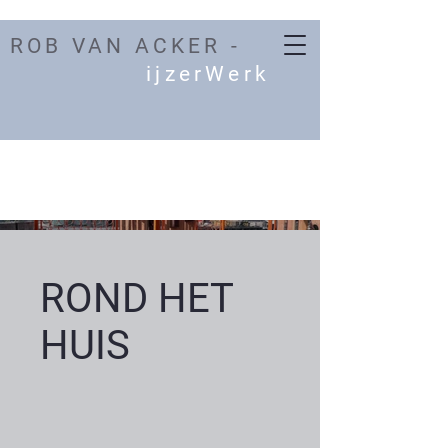
ROB VAN ACKER -
ijzerWerk
ROND HET
HUIS